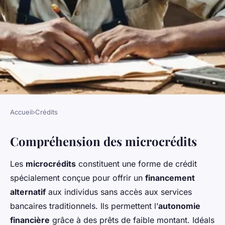
Accueil
›
Crédits
CRÉDITS
Compréhension des microcrédits
L'emprunteur et les
microcrédits : une solution
Les
microcrédits
constituent une forme de crédit
alternative
spécialement conçue pour offrir un
financement
alternatif
aux individus sans accès aux services
Noa
•
5 février 2025
•
7 min de lecture
bancaires traditionnels. Ils permettent l’
autonomie
financière
grâce à des prêts de faible montant. Idéals