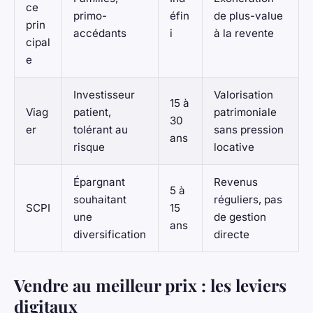
ce
primo-
éfin
de plus-value
prin
accédants
i
à la revente
cipal
e
Investisseur
Valorisation
15 à
Viag
patient,
patrimoniale
30
er
tolérant au
sans pression
ans
risque
locative
Épargnant
Revenus
5 à
souhaitant
réguliers, pas
SCPI
15
une
de gestion
ans
diversification
directe
Vendre au meilleur prix : les leviers
digitaux