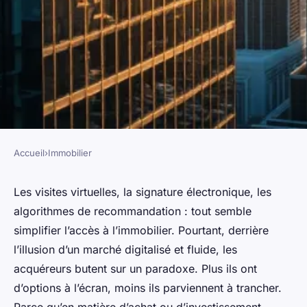
Accueil
›
Immobilier
IMMOBILIER
Guide d'investissement :
Les visites virtuelles, la signature électronique, les
algorithmes de recommandation : tout semble
Explorez les tendances du
simplifier l’accès à l’immobilier. Pourtant, derrière
marché immobilier
l’illusion d’un marché digitalisé et fluide, les
acquéreurs butent sur un paradoxe. Plus ils ont
Dulce
•
27/04/2026 08:08
•
9 min de lecture
d’options à l’écran, moins ils parviennent à trancher.