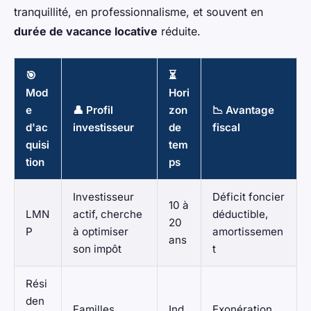
tranquillité, en professionnalisme, et souvent en
durée de vacance locative
réduite.
🎯
⏳
Mod
Hori
e
👤 Profil
zon
📉 Avantage
d'ac
investisseur
de
fiscal
quisi
tem
tion
ps
Investisseur
Déficit foncier
10 à
LMN
actif, cherche
déductible,
20
P
à optimiser
amortissemen
ans
son impôt
t
Rési
den
Familles,
Ind
Exonération