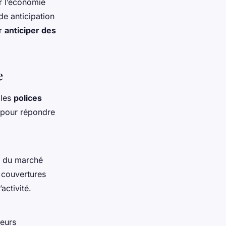
r l’économie
e anticipation
ur
anticiper des
e
 les
polices
s pour répondre
és du marché
 couvertures
activité.
eurs