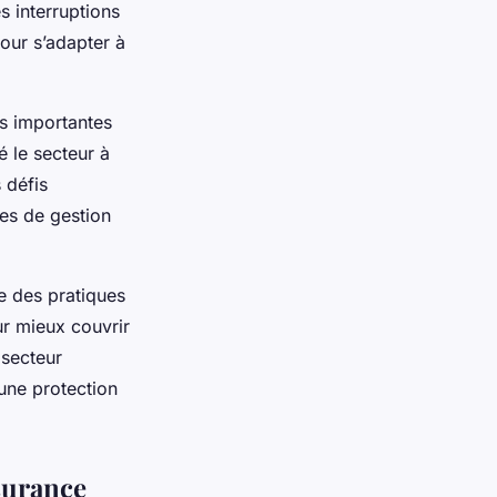
 interruptions
pour s’adapter à
és importantes
 le secteur à
s défis
es de gestion
e des pratiques
ur mieux couvrir
 secteur
une protection
surance