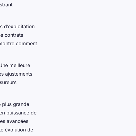
strant
s d’exploitation
es contrats
n montre comment
Une meilleure
es ajustements
sureurs
ne plus grande
 en puissance de
 les avancées
te évolution de