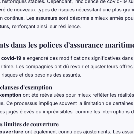
 historiques stables. Cependant, l’incidence de covid-19 su
ré de nouveaux types de risques nécessitant une plus grand
on continue. Les assureurs sont désormais mieux armés po
turs
, renforçant ainsi leur résilience.
s dans les polices d’assurance maritim
e
covid-19
a engendré des modifications significatives dans
itime. Les compagnies ont dû revoir et ajuster leurs offre
s risques et des besoins des assurés.
 clauses d’exemption
exemption
ont été réévaluées pour mieux refléter les réalit
. Ce processus implique souvent la limitation de certaines
es jugés élevés ou imprévisibles, comme les interruptions d’
s limites de couverture
couverture
ont également connu des ajustements. Les assur