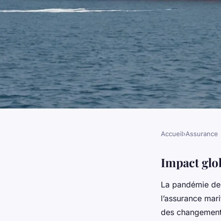
Accueil
›
Assurance
ASSURANCE
Comment la pandémi
Impact glo
La pandémie d
l'assurance maritim
l’assurance mari
des changements