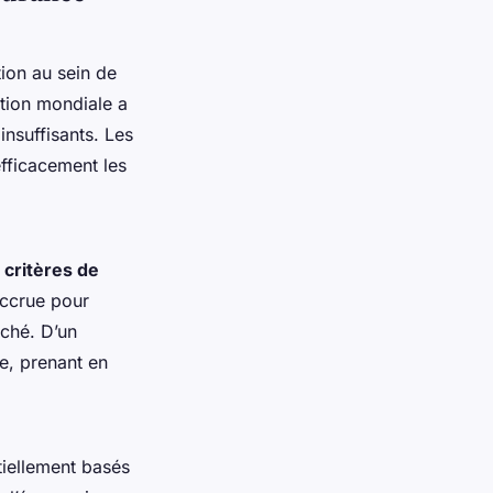
ion au sein de
ation mondiale a
insuffisants. Les
efficacement les
s
critères de
accrue pour
ché. D’un
e, prenant en
tiellement basés