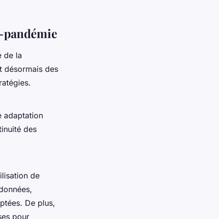
st-pandémie
 de la
nt désormais des
ratégies.
e adaptation
inuité des
lisation de
 données,
aptées. De plus,
uses pour