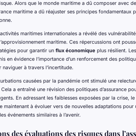
risque. Alors que le monde maritime a dû composer avec des
surance maritime a dû réajuster ses principes fondamentaux 
donne.
 activités maritimes internationales a révélé des vulnérabilit
d’approvisionnement maritime. Ces répercussions ont poussé
atégies pour garantir un
flux économique
plus résilient. Le
mis en évidence l’importance d’un renforcement des politiqu
 naviguer à travers l’incertitude.
turbations causées par la pandémie ont stimulé une relectur
 Cela a entraîné une révision des politiques d’assurance po
gents. En adressant les faiblesses exposées par la crise, le
e maintenant à évoluer vers de nouvelles adaptations pour 
es événements similaires à l’avenir.
ons des évaluations des risques dans l’as