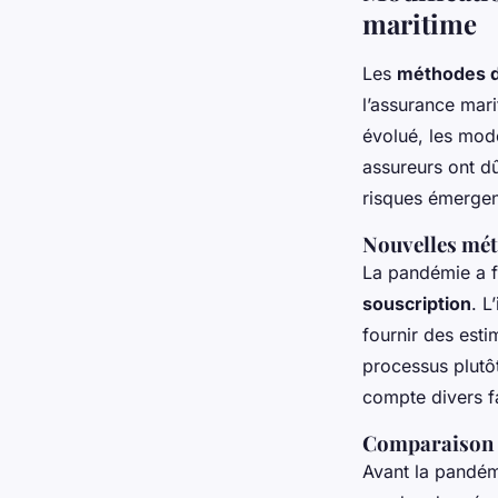
maritime
Les
méthodes d
l’assurance mari
évolué, les modè
assureurs ont dû
risques émergen
Nouvelles mét
La pandémie a f
souscription
. L
fournir des est
processus plutôt
compte divers fa
Comparaison 
Avant la pandém