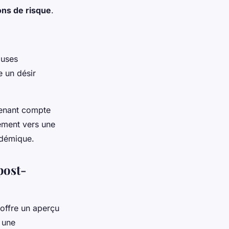
ons de risque
.
auses
e un désir
 tenant compte
vement vers une
ndémique.
post-
offre un aperçu
 une