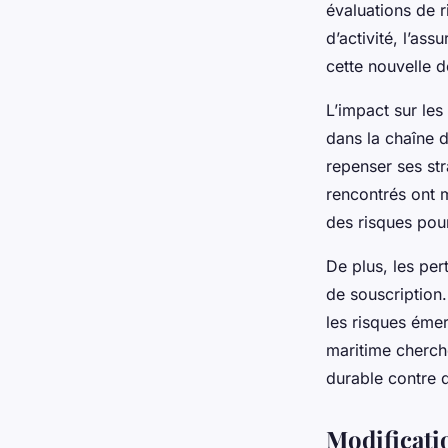
Noa
•
22 janvier 2025
•
6 min de lecture
évaluations de 
d’activité, l’as
cette nouvelle 
L’impact sur les
dans la chaîne 
repenser ses str
rencontrés ont 
des risques pour
De plus, les per
de souscription.
les risques émer
maritime cherch
durable contre d
Modificati