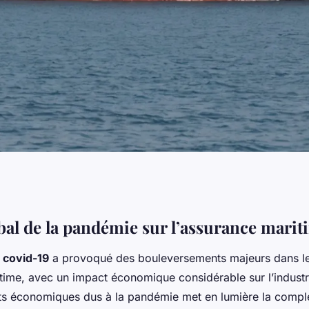
e a affecté
bal de la pandémie sur l’assurance marit
e
covid-19
a provoqué des bouleversements majeurs dans le
e
time, avec un impact économique considérable sur l’industri
 économiques dus à la pandémie met en lumière la comple