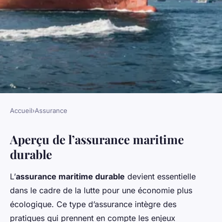
Accueil
›
Assurance
ASSURANCE
Aperçu de l’assurance maritime
Assurance maritime durable:
durable
un regard sur les politiques
écologiques
L’
assurance maritime durable
devient essentielle
dans le cadre de la lutte pour une économie plus
Noa
•
17 janvier 2025
•
5 min de lecture
écologique. Ce type d’assurance intègre des
pratiques qui prennent en compte les enjeux