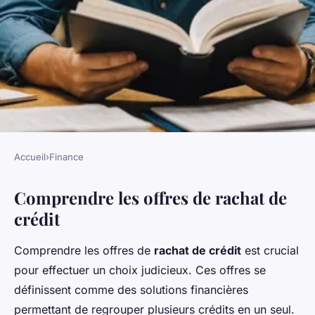
Accueil
›
Finance
FINANCE
Comprendre les offres de rachat de
Les offres de rachat de crédit :
crédit
lire entre les lignes
Comprendre les offres de
rachat de crédit
est crucial
Noa
•
12 février 2025
•
6 min de lecture
pour effectuer un choix judicieux. Ces offres se
définissent comme des solutions financières
permettant de regrouper plusieurs crédits en un seul.