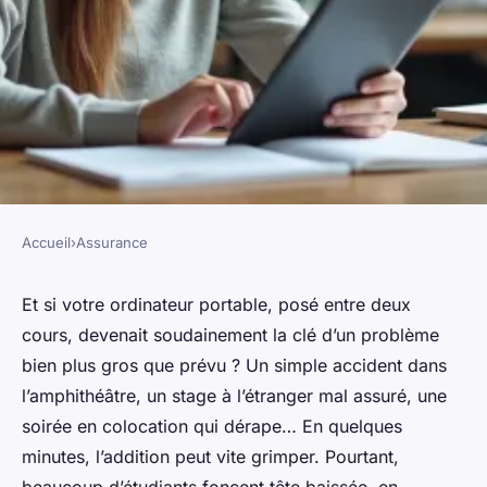
Accueil
›
Assurance
ASSURANCE
Retrouvez l'assurance étudiant
Et si votre ordinateur portable, posé entre deux
cours, devenait soudainement la clé d’un problème
adaptée à vos besoins
bien plus gros que prévu ? Un simple accident dans
l’amphithéâtre, un stage à l’étranger mal assuré, une
Nora
•
26/01/2026 20:15
•
10 min de lecture
soirée en colocation qui dérape… En quelques
minutes, l’addition peut vite grimper. Pourtant,