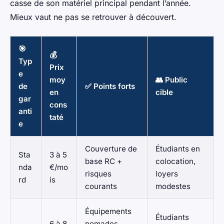
casse de son matériel principal pendant l’année.
Mieux vaut ne pas se retrouver à découvert.
🎯
💰
Typ
Prix
e
moy
👥 Public
de
✅ Points forts
en
cible
gar
cons
anti
taté
e
Couverture de
Étudiants en
Sta
3 à 5
base RC +
colocation,
nda
€/mo
risques
loyers
rd
is
courants
modestes
Équipements
Étudiants
6 à 8
nomades